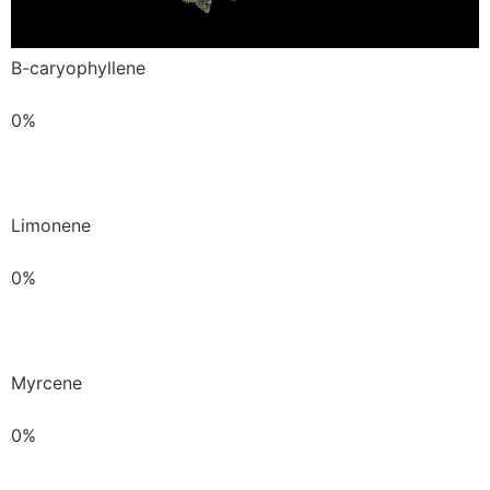
B-caryophyllene
0%
Limonene
0%
Myrcene
0%